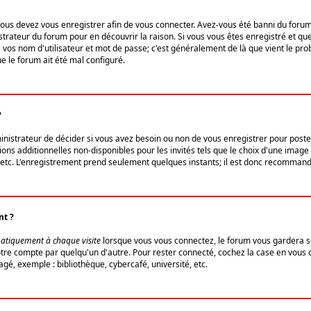
us devez vous enregistrer afin de vous connecter. Avez-vous été banni du forum (u
trateur du forum pour en découvrir la raison. Si vous vous êtes enregistré et qu
ez vos nom d'utilisateur et mot de passe; c'est généralement de là que vient le pro
ue le forum ait été mal configuré.
?
ministrateur de décider si vous avez besoin ou non de vous enregistrer pour post
ns additionnelles non-disponibles pour les invités tels que le choix d'une image 
s, etc. L'enregistrement prend seulement quelques instants; il est donc recommandé
nt ?
atiquement à chaque visite
lorsque vous vous connectez, le forum vous gardera s
votre compte par quelqu'un d'autre. Pour rester connecté, cochez la case en vous
gé, exemple : bibliothèque, cybercafé, université, etc.