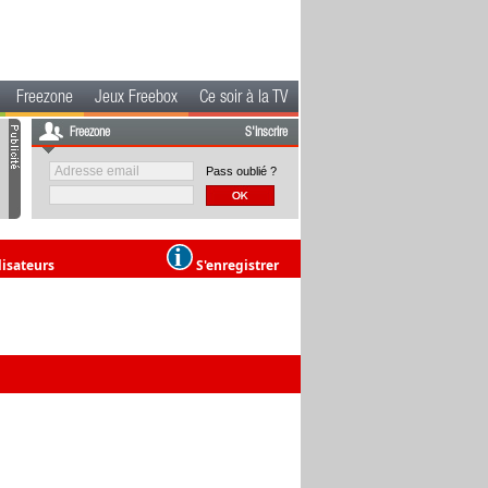
Freezone
Jeux Freebox
Ce soir à la TV
Freezone
S'inscrire
Pass oublié ?
lisateurs
S'enregistrer