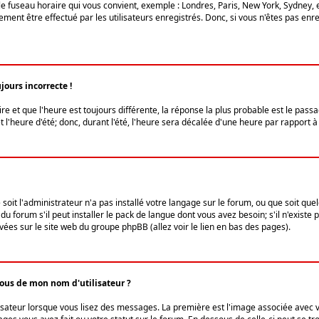
le fuseau horaire qui vous convient, exemple : Londres, Paris, New York, Sydney, 
ent être effectué par les utilisateurs enregistrés. Donc, si vous n'êtes pas enregi
jours incorrecte !
ire et que l'heure est toujours différente, la réponse la plus probable est le pass
l'heure d'été; donc, durant l'été, l'heure sera décalée d'une heure par rapport à 
 soit l'administrateur n'a pas installé votre langage sur le forum, ou que soit qu
 forum s'il peut installer le pack de langue dont vous avez besoin; s'il n'existe 
vées sur le site web du groupe phpBB (allez voir le lien en bas des pages).
us de mon nom d'utilisateur ?
lisateur lorsque vous lisez des messages. La première est l'image associée avec