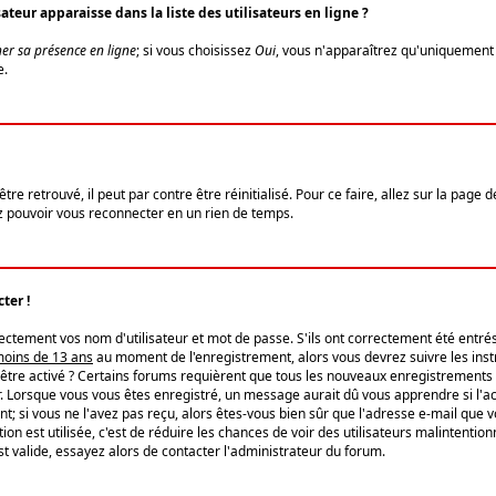
eur apparaisse dans la liste des utilisateurs en ligne ?
er sa présence en ligne
; si vous choisissez
Oui
, vous n'apparaîtrez qu'uniquemen
e.
re retrouvé, il peut par contre être réinitialisé. Pour ce faire, allez sur la page 
iez pouvoir vous reconnecter en un rien de temps.
ter !
tement vos nom d'utilisateur et mot de passe. S'ils ont correctement été entrés, 
 moins de 13 ans
au moment de l'enregistrement, alors vous devrez suivre les instr
'être activé ? Certains forums requièrent que tous les nouveaux enregistrements 
. Lorsque vous vous êtes enregistré, un message aurait dû vous apprendre si l'act
vent; si vous ne l'avez pas reçu, alors êtes-vous bien sûr que l'adresse e-mail que 
vation est utilisée, c'est de réduire les chances de voir des utilisateurs malinte
t valide, essayez alors de contacter l'administrateur du forum.