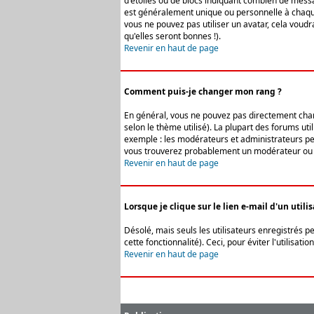
d'étoiles ou de blocs indiquant combien de messa
est généralement unique ou personnelle à chaque u
vous ne pouvez pas utiliser un avatar, cela voud
qu'elles seront bonnes !).
Revenir en haut de page
Comment puis-je changer mon rang ?
En général, vous ne pouvez pas directement change
selon le thème utilisé). La plupart des forums ut
exemple : les modérateurs et administrateurs peuv
vous trouverez probablement un modérateur ou 
Revenir en haut de page
Lorsque je clique sur le lien e-mail d'un uti
Désolé, mais seuls les utilisateurs enregistrés p
cette fonctionnalité). Ceci, pour éviter l'utilisa
Revenir en haut de page