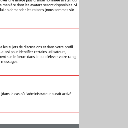
 trouver une image plus grande nommée avatar, qui
la manière dont les avatars seront disponibles. Si
ur lui en demander les raisons (nous sommes sûr
 les sujets de discussions et dans votre profil
ussi pour identifier certains utilisateurs,
ent sur le forum dans le but d'élever votre rang;
e messages.
(dans le cas où l'administrateur aurait activé