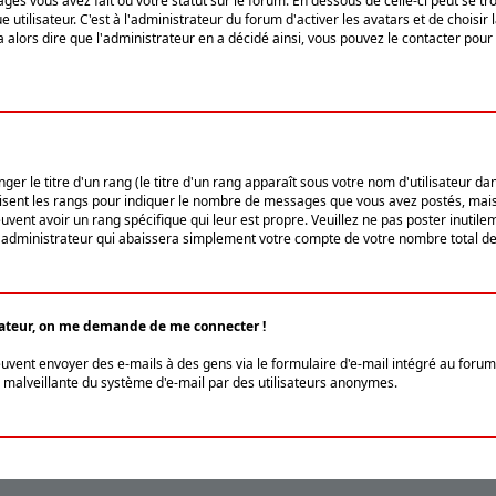
ges vous avez fait ou votre statut sur le forum. En dessous de celle-ci peut se
tilisateur. C'est à l'administrateur du forum d'activer les avatars et de choisir 
ra alors dire que l'administrateur en a décidé ainsi, vous pouvez le contacter po
r le titre d'un rang (le titre d'un rang apparaît sous votre nom d'utilisateur dans
ilisent les rangs pour indiquer le nombre de messages que vous avez postés, mais a
ent avoir un rang spécifique qui leur est propre. Veuillez ne pas poster inutilem
administrateur qui abaissera simplement votre compte de votre nombre total d
lisateur, on me demande de me connecter !
euvent envoyer des e-mails à des gens via le formulaire d'e-mail intégré au forum 
tion malveillante du système d'e-mail par des utilisateurs anonymes.