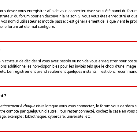
us devez vous enregistrer afin de vous connecter. Avez-vous été banni du forum (u
trateur du forum pour en découvrir la raison. Si vous vous êtes enregistré et qu
ez vos nom d'utilisateur et mot de passe; c'est généralement de là que vient le pro
ue le forum ait été mal configuré.
?
ministrateur de décider si vous avez besoin ou non de vous enregistrer pour post
ns additionnelles non-disponibles pour les invités tels que le choix d'une image 
s, etc. L'enregistrement prend seulement quelques instants; il est donc recommandé
nt ?
atiquement à chaque visite
lorsque vous vous connectez, le forum vous gardera s
votre compte par quelqu'un d'autre. Pour rester connecté, cochez la case en vous
gé, exemple : bibliothèque, cybercafé, université, etc.