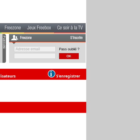
Freezone
Jeux Freebox
Ce soir à la TV
Freezone
S'inscrire
Pass oublié ?
lisateurs
S'enregistrer