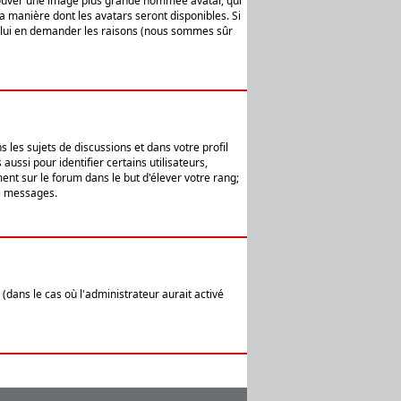
 trouver une image plus grande nommée avatar, qui
la manière dont les avatars seront disponibles. Si
ur lui en demander les raisons (nous sommes sûr
 les sujets de discussions et dans votre profil
ussi pour identifier certains utilisateurs,
ent sur le forum dans le but d'élever votre rang;
e messages.
(dans le cas où l'administrateur aurait activé