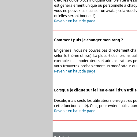
d'étoiles ou de blocs indiquant combien de messa
est généralement unique ou personnelle à chaque u
vous ne pouvez pas utiliser un avatar, cela voud
qu'elles seront bonnes !).
Revenir en haut de page
Comment puis-je changer mon rang ?
En général, vous ne pouvez pas directement change
selon le thème utilisé). La plupart des forums ut
exemple : les modérateurs et administrateurs peuv
vous trouverez probablement un modérateur ou 
Revenir en haut de page
Lorsque je clique sur le lien e-mail d'un uti
Désolé, mais seuls les utilisateurs enregistrés p
cette fonctionnalité). Ceci, pour éviter l'utilisa
Revenir en haut de page