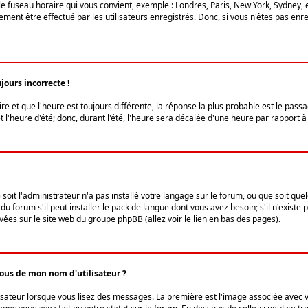
le fuseau horaire qui vous convient, exemple : Londres, Paris, New York, Sydney, 
ent être effectué par les utilisateurs enregistrés. Donc, si vous n'êtes pas enregi
jours incorrecte !
ire et que l'heure est toujours différente, la réponse la plus probable est le pass
l'heure d'été; donc, durant l'été, l'heure sera décalée d'une heure par rapport à 
 soit l'administrateur n'a pas installé votre langage sur le forum, ou que soit qu
 forum s'il peut installer le pack de langue dont vous avez besoin; s'il n'existe 
vées sur le site web du groupe phpBB (allez voir le lien en bas des pages).
us de mon nom d'utilisateur ?
lisateur lorsque vous lisez des messages. La première est l'image associée avec