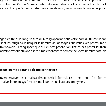
ges vous avez fait ou votre statut sur le forum. En dessous de celle-ci peut se
tilisateur. C'est à l'administrateur du forum d'activer les avatars et de choisir 
ra alors dire que l'administrateur en a décidé ainsi, vous pouvez le contacter po
r le titre d'un rang (le titre d'un rang apparaît sous votre nom d'utilisateur dans
ilisent les rangs pour indiquer le nombre de messages que vous avez postés, mais a
ent avoir un rang spécifique qui leur est propre. Veuillez ne pas poster inutilem
administrateur qui abaissera simplement votre compte de votre nombre total d
lisateur, on me demande de me connecter !
euvent envoyer des e-mails à des gens via le formulaire d'e-mail intégré au forum 
tion malveillante du système d'e-mail par des utilisateurs anonymes.