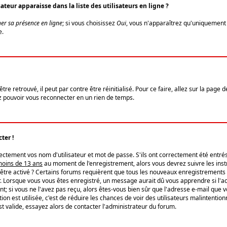
eur apparaisse dans la liste des utilisateurs en ligne ?
er sa présence en ligne
; si vous choisissez
Oui
, vous n'apparaîtrez qu'uniquemen
e.
re retrouvé, il peut par contre être réinitialisé. Pour ce faire, allez sur la page 
iez pouvoir vous reconnecter en un rien de temps.
ter !
tement vos nom d'utilisateur et mot de passe. S'ils ont correctement été entrés, 
 moins de 13 ans
au moment de l'enregistrement, alors vous devrez suivre les instr
'être activé ? Certains forums requièrent que tous les nouveaux enregistrements 
. Lorsque vous vous êtes enregistré, un message aurait dû vous apprendre si l'act
vent; si vous ne l'avez pas reçu, alors êtes-vous bien sûr que l'adresse e-mail que 
vation est utilisée, c'est de réduire les chances de voir des utilisateurs malinte
t valide, essayez alors de contacter l'administrateur du forum.