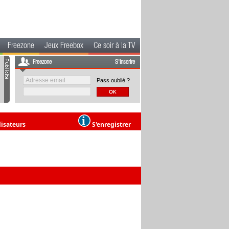
Freezone
Jeux Freebox
Ce soir à la TV
Freezone
S'inscrire
Pass oublié ?
lisateurs
S'enregistrer