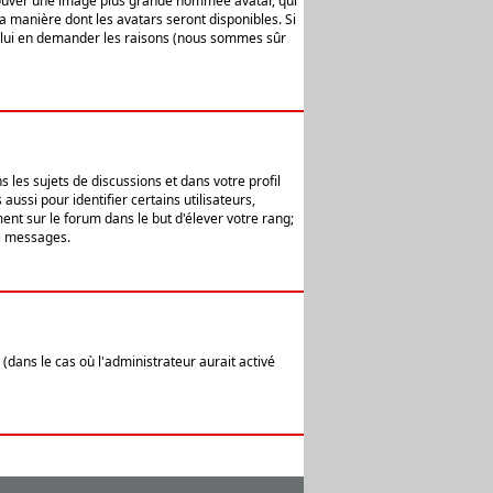
 trouver une image plus grande nommée avatar, qui
la manière dont les avatars seront disponibles. Si
ur lui en demander les raisons (nous sommes sûr
 les sujets de discussions et dans votre profil
ussi pour identifier certains utilisateurs,
ent sur le forum dans le but d'élever votre rang;
e messages.
(dans le cas où l'administrateur aurait activé