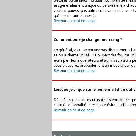
d'étoiles ou de blocs indiquant combien de messa
est généralement unique ou personnelle à chaque u
vous ne pouvez pas utiliser un avatar, cela voud
qu'elles seront bonnes !).
Revenir en haut de page
Comment puis-je changer mon rang ?
En général, vous ne pouvez pas directement change
selon le thème utilisé). La plupart des forums ut
exemple : les modérateurs et administrateurs peuv
vous trouverez probablement un modérateur ou 
Revenir en haut de page
Lorsque je clique sur le lien e-mail d'un uti
Désolé, mais seuls les utilisateurs enregistrés p
cette fonctionnalité). Ceci, pour éviter l'utilisa
Revenir en haut de page