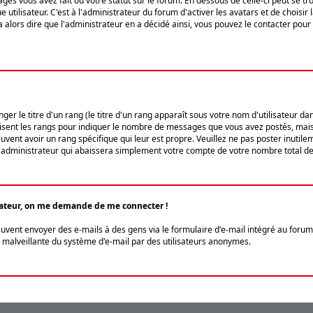
ges vous avez fait ou votre statut sur le forum. En dessous de celle-ci peut se
tilisateur. C'est à l'administrateur du forum d'activer les avatars et de choisir 
ra alors dire que l'administrateur en a décidé ainsi, vous pouvez le contacter po
r le titre d'un rang (le titre d'un rang apparaît sous votre nom d'utilisateur dans
ilisent les rangs pour indiquer le nombre de messages que vous avez postés, mais a
ent avoir un rang spécifique qui leur est propre. Veuillez ne pas poster inutilem
administrateur qui abaissera simplement votre compte de votre nombre total d
lisateur, on me demande de me connecter !
euvent envoyer des e-mails à des gens via le formulaire d'e-mail intégré au forum 
tion malveillante du système d'e-mail par des utilisateurs anonymes.