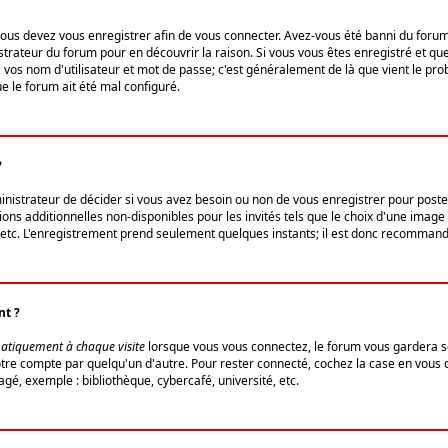
us devez vous enregistrer afin de vous connecter. Avez-vous été banni du forum (u
trateur du forum pour en découvrir la raison. Si vous vous êtes enregistré et qu
ez vos nom d'utilisateur et mot de passe; c'est généralement de là que vient le pro
ue le forum ait été mal configuré.
?
ministrateur de décider si vous avez besoin ou non de vous enregistrer pour post
ns additionnelles non-disponibles pour les invités tels que le choix d'une image 
s, etc. L'enregistrement prend seulement quelques instants; il est donc recommandé
nt ?
atiquement à chaque visite
lorsque vous vous connectez, le forum vous gardera s
votre compte par quelqu'un d'autre. Pour rester connecté, cochez la case en vous
gé, exemple : bibliothèque, cybercafé, université, etc.