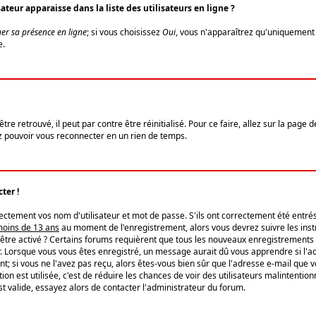
eur apparaisse dans la liste des utilisateurs en ligne ?
er sa présence en ligne
; si vous choisissez
Oui
, vous n'apparaîtrez qu'uniquemen
e.
re retrouvé, il peut par contre être réinitialisé. Pour ce faire, allez sur la page 
iez pouvoir vous reconnecter en un rien de temps.
ter !
tement vos nom d'utilisateur et mot de passe. S'ils ont correctement été entrés, 
 moins de 13 ans
au moment de l'enregistrement, alors vous devrez suivre les instr
'être activé ? Certains forums requièrent que tous les nouveaux enregistrements 
. Lorsque vous vous êtes enregistré, un message aurait dû vous apprendre si l'act
vent; si vous ne l'avez pas reçu, alors êtes-vous bien sûr que l'adresse e-mail que 
vation est utilisée, c'est de réduire les chances de voir des utilisateurs malinte
t valide, essayez alors de contacter l'administrateur du forum.