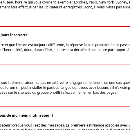
le fuseau horaire qui vous convient, exemple : Londres, Paris, New York, Sydney, 
ent être effectué par les utilisateurs enregistrés. Donc, si vous n'êtes pas enregi
jours incorrecte !
ire et que l'heure est toujours différente, la réponse la plus probable est le pass
l'heure d'été; donc, durant l'été, l'heure sera décalée d'une heure par rapport à 
 soit l'administrateur n'a pas installé votre langage sur le forum, ou que soit qu
 forum s'il peut installer le pack de langue dont vous avez besoin; s'il n'existe 
vées sur le site web du groupe phpBB (allez voir le lien en bas des pages).
us de mon nom d'utilisateur ?
lisateur lorsque vous lisez des messages. La première est l'image associée avec