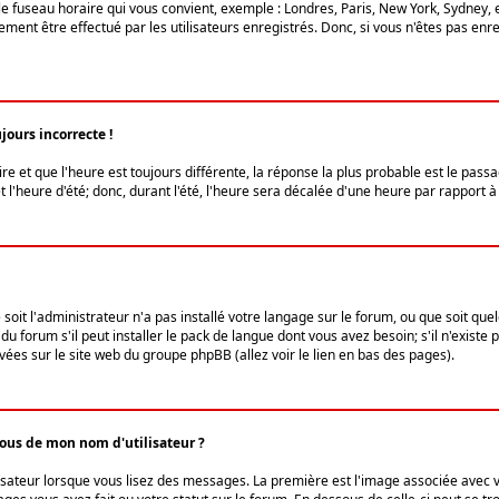
le fuseau horaire qui vous convient, exemple : Londres, Paris, New York, Sydney, 
ent être effectué par les utilisateurs enregistrés. Donc, si vous n'êtes pas enregi
jours incorrecte !
ire et que l'heure est toujours différente, la réponse la plus probable est le pass
l'heure d'été; donc, durant l'été, l'heure sera décalée d'une heure par rapport à 
 soit l'administrateur n'a pas installé votre langage sur le forum, ou que soit qu
 forum s'il peut installer le pack de langue dont vous avez besoin; s'il n'existe 
vées sur le site web du groupe phpBB (allez voir le lien en bas des pages).
us de mon nom d'utilisateur ?
lisateur lorsque vous lisez des messages. La première est l'image associée avec