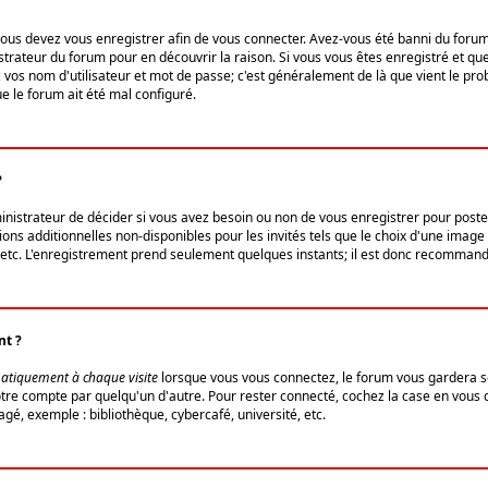
us devez vous enregistrer afin de vous connecter. Avez-vous été banni du forum (u
trateur du forum pour en découvrir la raison. Si vous vous êtes enregistré et qu
ez vos nom d'utilisateur et mot de passe; c'est généralement de là que vient le pro
ue le forum ait été mal configuré.
?
ministrateur de décider si vous avez besoin ou non de vous enregistrer pour post
ns additionnelles non-disponibles pour les invités tels que le choix d'une image 
s, etc. L'enregistrement prend seulement quelques instants; il est donc recommandé
nt ?
atiquement à chaque visite
lorsque vous vous connectez, le forum vous gardera s
votre compte par quelqu'un d'autre. Pour rester connecté, cochez la case en vous
gé, exemple : bibliothèque, cybercafé, université, etc.