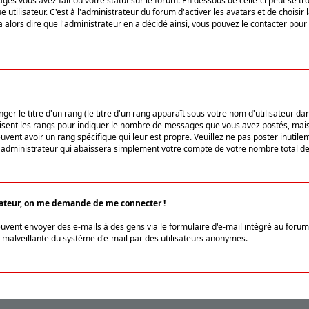
ges vous avez fait ou votre statut sur le forum. En dessous de celle-ci peut se
tilisateur. C'est à l'administrateur du forum d'activer les avatars et de choisir 
ra alors dire que l'administrateur en a décidé ainsi, vous pouvez le contacter po
r le titre d'un rang (le titre d'un rang apparaît sous votre nom d'utilisateur dans
ilisent les rangs pour indiquer le nombre de messages que vous avez postés, mais a
ent avoir un rang spécifique qui leur est propre. Veuillez ne pas poster inutilem
administrateur qui abaissera simplement votre compte de votre nombre total d
lisateur, on me demande de me connecter !
euvent envoyer des e-mails à des gens via le formulaire d'e-mail intégré au forum 
tion malveillante du système d'e-mail par des utilisateurs anonymes.