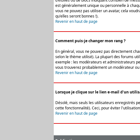
d'étoiles ou de blocs indiquant combien de messa
est généralement unique ou personnelle à chaque u
vous ne pouvez pas utiliser un avatar, cela voud
qu'elles seront bonnes !).
Revenir en haut de page
Comment puis-je changer mon rang ?
En général, vous ne pouvez pas directement change
selon le thème utilisé). La plupart des forums ut
exemple : les modérateurs et administrateurs peuv
vous trouverez probablement un modérateur ou 
Revenir en haut de page
Lorsque je clique sur le lien e-mail d'un uti
Désolé, mais seuls les utilisateurs enregistrés p
cette fonctionnalité). Ceci, pour éviter l'utilisa
Revenir en haut de page