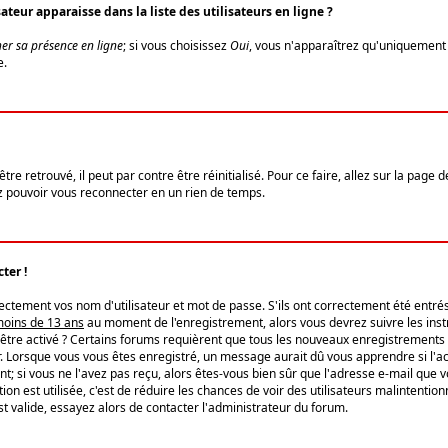
eur apparaisse dans la liste des utilisateurs en ligne ?
er sa présence en ligne
; si vous choisissez
Oui
, vous n'apparaîtrez qu'uniquemen
e.
re retrouvé, il peut par contre être réinitialisé. Pour ce faire, allez sur la page 
iez pouvoir vous reconnecter en un rien de temps.
ter !
tement vos nom d'utilisateur et mot de passe. S'ils ont correctement été entrés, 
 moins de 13 ans
au moment de l'enregistrement, alors vous devrez suivre les instr
'être activé ? Certains forums requièrent que tous les nouveaux enregistrements 
. Lorsque vous vous êtes enregistré, un message aurait dû vous apprendre si l'act
vent; si vous ne l'avez pas reçu, alors êtes-vous bien sûr que l'adresse e-mail que 
vation est utilisée, c'est de réduire les chances de voir des utilisateurs malinte
t valide, essayez alors de contacter l'administrateur du forum.