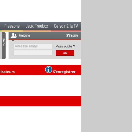
Freezone
Jeux Freebox
Ce soir à la TV
Freezone
S'inscrire
Pass oublié ?
lisateurs
S'enregistrer