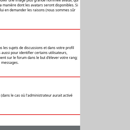
 trouver une image plus grande nommée avatar, qui
la manière dont les avatars seront disponibles. Si
ur lui en demander les raisons (nous sommes sûr
 les sujets de discussions et dans votre profil
ussi pour identifier certains utilisateurs,
ent sur le forum dans le but d'élever votre rang;
e messages.
(dans le cas où l'administrateur aurait activé