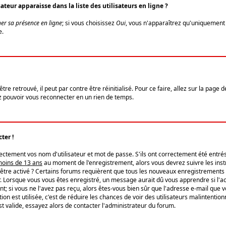
eur apparaisse dans la liste des utilisateurs en ligne ?
er sa présence en ligne
; si vous choisissez
Oui
, vous n'apparaîtrez qu'uniquemen
e.
re retrouvé, il peut par contre être réinitialisé. Pour ce faire, allez sur la page 
iez pouvoir vous reconnecter en un rien de temps.
ter !
tement vos nom d'utilisateur et mot de passe. S'ils ont correctement été entrés, 
 moins de 13 ans
au moment de l'enregistrement, alors vous devrez suivre les instr
'être activé ? Certains forums requièrent que tous les nouveaux enregistrements 
. Lorsque vous vous êtes enregistré, un message aurait dû vous apprendre si l'act
vent; si vous ne l'avez pas reçu, alors êtes-vous bien sûr que l'adresse e-mail que 
vation est utilisée, c'est de réduire les chances de voir des utilisateurs malinte
t valide, essayez alors de contacter l'administrateur du forum.