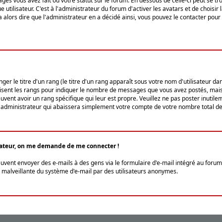
ges vous avez fait ou votre statut sur le forum. En dessous de celle-ci peut se
tilisateur. C'est à l'administrateur du forum d'activer les avatars et de choisir 
ra alors dire que l'administrateur en a décidé ainsi, vous pouvez le contacter po
r le titre d'un rang (le titre d'un rang apparaît sous votre nom d'utilisateur dans
ilisent les rangs pour indiquer le nombre de messages que vous avez postés, mais a
ent avoir un rang spécifique qui leur est propre. Veuillez ne pas poster inutilem
administrateur qui abaissera simplement votre compte de votre nombre total d
lisateur, on me demande de me connecter !
euvent envoyer des e-mails à des gens via le formulaire d'e-mail intégré au forum 
tion malveillante du système d'e-mail par des utilisateurs anonymes.