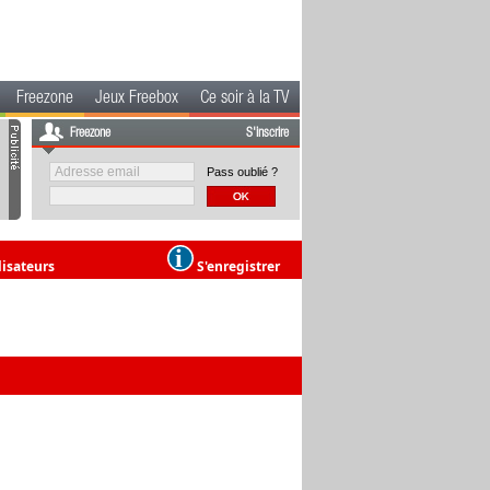
Freezone
Jeux Freebox
Ce soir à la TV
Freezone
S'inscrire
Pass oublié ?
lisateurs
S'enregistrer