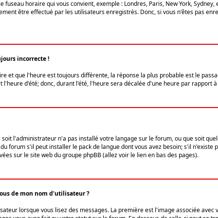
le fuseau horaire qui vous convient, exemple : Londres, Paris, New York, Sydney, 
ent être effectué par les utilisateurs enregistrés. Donc, si vous n'êtes pas enregi
jours incorrecte !
ire et que l'heure est toujours différente, la réponse la plus probable est le pass
l'heure d'été; donc, durant l'été, l'heure sera décalée d'une heure par rapport à 
 soit l'administrateur n'a pas installé votre langage sur le forum, ou que soit qu
 forum s'il peut installer le pack de langue dont vous avez besoin; s'il n'existe 
vées sur le site web du groupe phpBB (allez voir le lien en bas des pages).
us de mon nom d'utilisateur ?
lisateur lorsque vous lisez des messages. La première est l'image associée avec