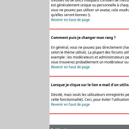
d'étoiles ou de blocs indiquant combien de messa
est généralement unique ou personnelle à chaque u
vous ne pouvez pas utiliser un avatar, cela voud
qu'elles seront bonnes !).
Revenir en haut de page
Comment puis-je changer mon rang ?
En général, vous ne pouvez pas directement change
selon le thème utilisé). La plupart des forums ut
exemple : les modérateurs et administrateurs peuv
vous trouverez probablement un modérateur ou 
Revenir en haut de page
Lorsque je clique sur le lien e-mail d'un uti
Désolé, mais seuls les utilisateurs enregistrés p
cette fonctionnalité). Ceci, pour éviter l'utilisa
Revenir en haut de page