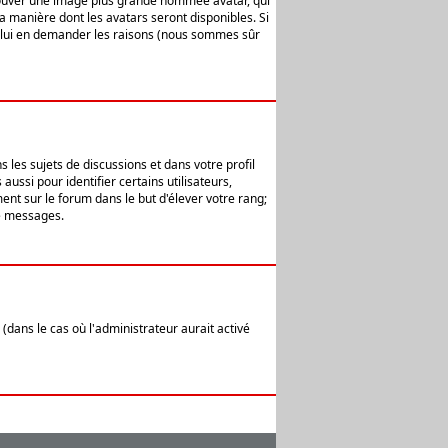
 trouver une image plus grande nommée avatar, qui
la manière dont les avatars seront disponibles. Si
ur lui en demander les raisons (nous sommes sûr
 les sujets de discussions et dans votre profil
ussi pour identifier certains utilisateurs,
ent sur le forum dans le but d'élever votre rang;
e messages.
(dans le cas où l'administrateur aurait activé