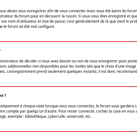
us devez vous enregistrer afin de vous connecter. Avez-vous été banni du forum (u
trateur du forum pour en découvrir la raison. Si vous vous êtes enregistré et qu
ez vos nom d'utilisateur et mot de passe; c'est généralement de là que vient le pro
ue le forum ait été mal configuré.
?
ministrateur de décider si vous avez besoin ou non de vous enregistrer pour post
ns additionnelles non-disponibles pour les invités tels que le choix d'une image 
s, etc. L'enregistrement prend seulement quelques instants; il est donc recommandé
nt ?
atiquement à chaque visite
lorsque vous vous connectez, le forum vous gardera s
votre compte par quelqu'un d'autre. Pour rester connecté, cochez la case en vous
gé, exemple : bibliothèque, cybercafé, université, etc.