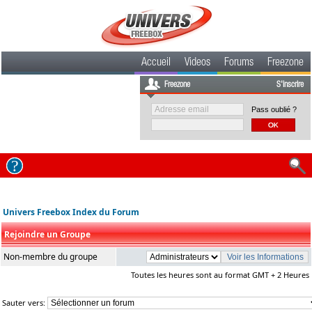
Accueil
Videos
Forums
Freezone
Freezone
S'inscrire
Pass oublié ?
Univers Freebox Index du Forum
Rejoindre un Groupe
Non-membre du groupe
Toutes les heures sont au format GMT + 2 Heures
Sauter vers: