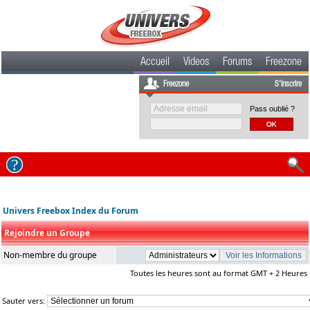
Accueil
Videos
Forums
Freezone
Freezone
S'inscrire
Pass oublié ?
Univers Freebox Index du Forum
Rejoindre un Groupe
Non-membre du groupe
Toutes les heures sont au format GMT + 2 Heures
Sauter vers: