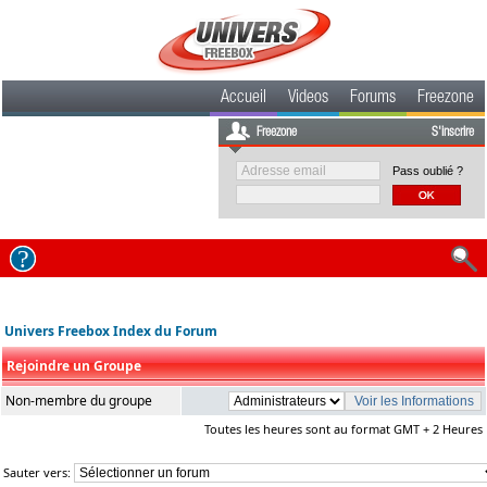
Accueil
Videos
Forums
Freezone
Freezone
S'inscrire
Pass oublié ?
Univers Freebox Index du Forum
Rejoindre un Groupe
Non-membre du groupe
Toutes les heures sont au format GMT + 2 Heures
Sauter vers: