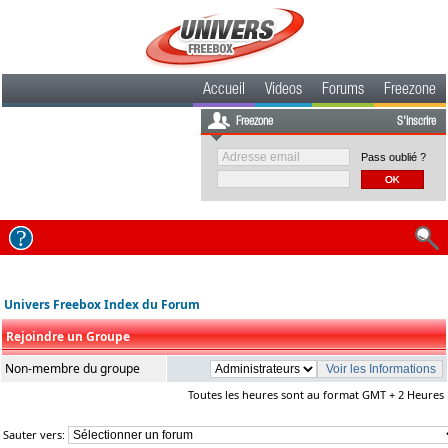
Accueil
Videos
Forums
Freezone
Freezone
S'inscrire
Pass oublié ?
Univers Freebox Index du Forum
Rejoindre un Groupe
Non-membre du groupe
Toutes les heures sont au format GMT + 2 Heures
Sauter vers: