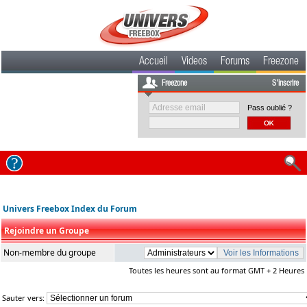
Accueil
Videos
Forums
Freezone
Freezone
S'inscrire
Pass oublié ?
Univers Freebox Index du Forum
Rejoindre un Groupe
Non-membre du groupe
Toutes les heures sont au format GMT + 2 Heures
Sauter vers: