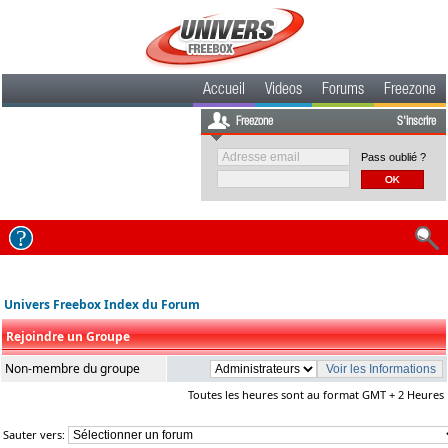
Accueil
Videos
Forums
Freezone
Freezone
S'inscrire
Pass oublié ?
Univers Freebox Index du Forum
Rejoindre un Groupe
Non-membre du groupe
Toutes les heures sont au format GMT + 2 Heures
Sauter vers: