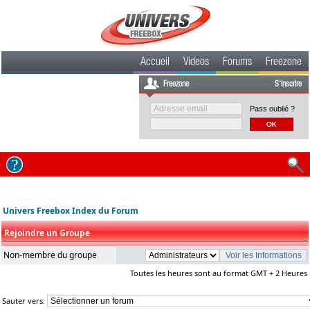
Accueil
Videos
Forums
Freezone
Freezone
S'inscrire
Pass oublié ?
Univers Freebox Index du Forum
Rejoindre un Groupe
Non-membre du groupe
Toutes les heures sont au format GMT + 2 Heures
Sauter vers: