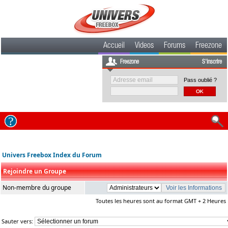
Accueil
Videos
Forums
Freezone
Freezone
S'inscrire
Pass oublié ?
Univers Freebox Index du Forum
Rejoindre un Groupe
Non-membre du groupe
Toutes les heures sont au format GMT + 2 Heures
Sauter vers: