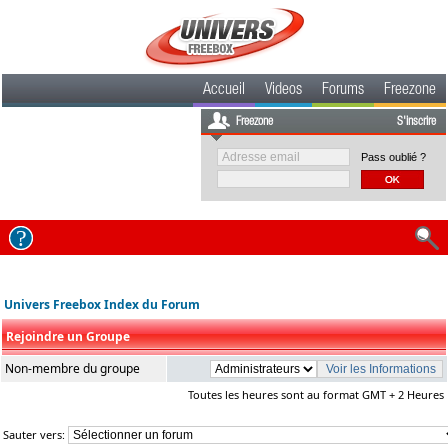
Accueil
Videos
Forums
Freezone
Freezone
S'inscrire
Pass oublié ?
Univers Freebox Index du Forum
Rejoindre un Groupe
Non-membre du groupe
Toutes les heures sont au format GMT + 2 Heures
Sauter vers: