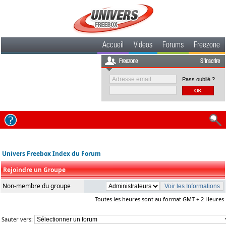
Accueil
Videos
Forums
Freezone
Freezone
S'inscrire
Pass oublié ?
Univers Freebox Index du Forum
Rejoindre un Groupe
Non-membre du groupe
Toutes les heures sont au format GMT + 2 Heures
Sauter vers: