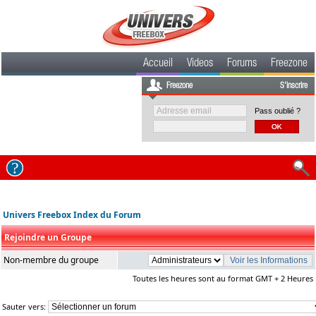
Accueil
Videos
Forums
Freezone
Freezone
S'inscrire
Pass oublié ?
Univers Freebox Index du Forum
Rejoindre un Groupe
Non-membre du groupe
Toutes les heures sont au format GMT + 2 Heures
Sauter vers: