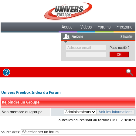
Accueil
Videos
Forums
Freezone
Freezone
S'inscrire
Pass oublié ?
Univers Freebox Index du Forum
Rejoindre un Groupe
Non-membre du groupe
Toutes les heures sont au format GMT + 2 Heures
Sauter vers: