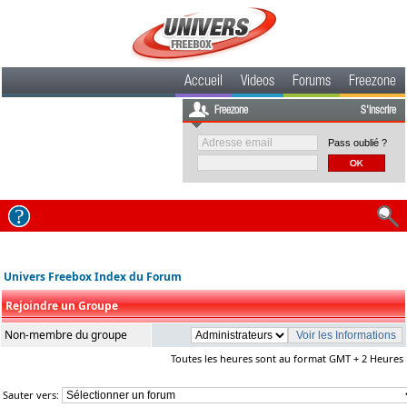
Accueil
Videos
Forums
Freezone
Freezone
S'inscrire
Pass oublié ?
Univers Freebox Index du Forum
Rejoindre un Groupe
Non-membre du groupe
Toutes les heures sont au format GMT + 2 Heures
Sauter vers: