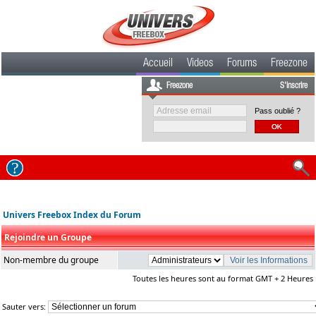
Accueil
Videos
Forums
Freezone
Freezone
S'inscrire
Pass oublié ?
Univers Freebox Index du Forum
Rejoindre un Groupe
Non-membre du groupe
Toutes les heures sont au format GMT + 2 Heures
Sauter vers: