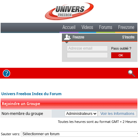
Accueil
Videos
Forums
Freezone
Freezone
S'inscrire
Pass oublié ?
Univers Freebox Index du Forum
Rejoindre un Groupe
Non-membre du groupe
Toutes les heures sont au format GMT + 2 Heures
Sauter vers: