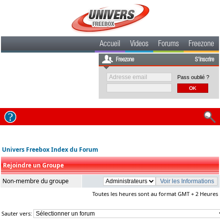
Accueil
Videos
Forums
Freezone
Freezone
S'inscrire
Pass oublié ?
Univers Freebox Index du Forum
Rejoindre un Groupe
Non-membre du groupe
Toutes les heures sont au format GMT + 2 Heures
Sauter vers: