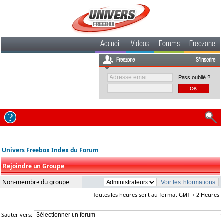
Accueil
Videos
Forums
Freezone
Freezone
S'inscrire
Pass oublié ?
Univers Freebox Index du Forum
Rejoindre un Groupe
Non-membre du groupe
Toutes les heures sont au format GMT + 2 Heures
Sauter vers: