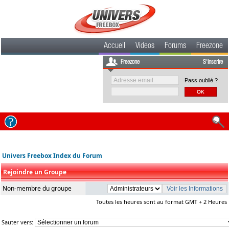
Accueil
Videos
Forums
Freezone
Freezone
S'inscrire
Pass oublié ?
Univers Freebox Index du Forum
Rejoindre un Groupe
Non-membre du groupe
Toutes les heures sont au format GMT + 2 Heures
Sauter vers: