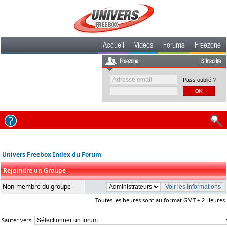
Accueil
Videos
Forums
Freezone
Freezone
S'inscrire
Pass oublié ?
Univers Freebox Index du Forum
Rejoindre un Groupe
Non-membre du groupe
Toutes les heures sont au format GMT + 2 Heures
Sauter vers: