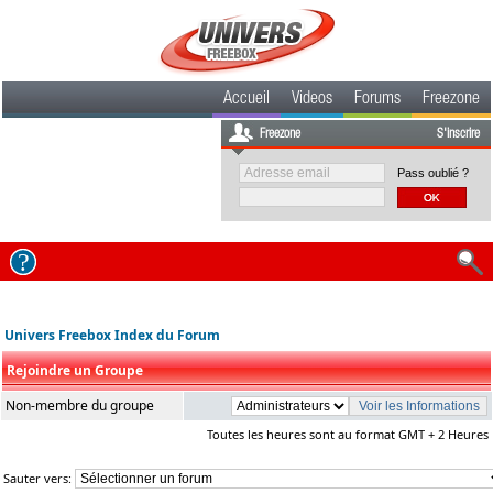
Accueil
Videos
Forums
Freezone
Freezone
S'inscrire
Pass oublié ?
Univers Freebox Index du Forum
Rejoindre un Groupe
Non-membre du groupe
Toutes les heures sont au format GMT + 2 Heures
Sauter vers: