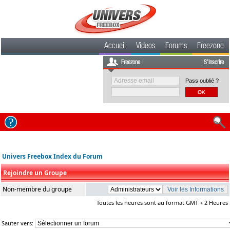
Accueil
Videos
Forums
Freezone
Freezone
S'inscrire
Pass oublié ?
Univers Freebox Index du Forum
Rejoindre un Groupe
Non-membre du groupe
Toutes les heures sont au format GMT + 2 Heures
Sauter vers: