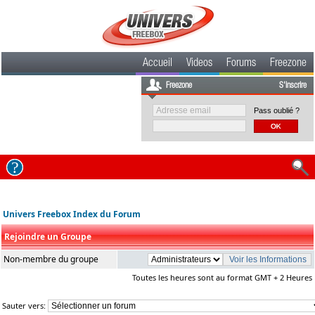
Accueil
Videos
Forums
Freezone
Freezone
S'inscrire
Pass oublié ?
Univers Freebox Index du Forum
Rejoindre un Groupe
Non-membre du groupe
Toutes les heures sont au format GMT + 2 Heures
Sauter vers: