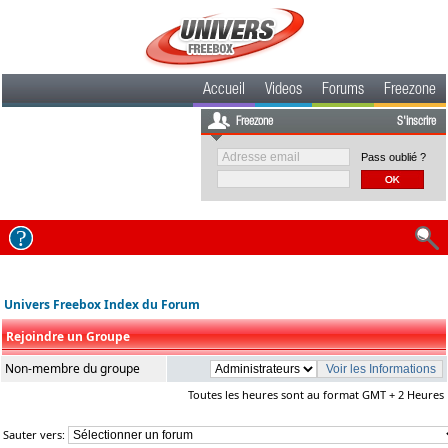
Accueil
Videos
Forums
Freezone
Freezone
S'inscrire
Pass oublié ?
Univers Freebox Index du Forum
Rejoindre un Groupe
Non-membre du groupe
Toutes les heures sont au format GMT + 2 Heures
Sauter vers: