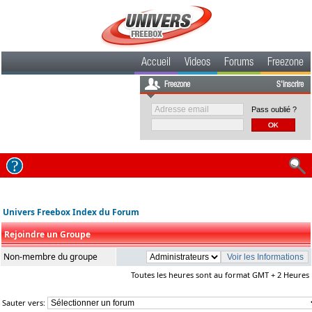
Accueil
Videos
Forums
Freezone
Freezone
S'inscrire
Pass oublié ?
Univers Freebox Index du Forum
Rejoindre un Groupe
Non-membre du groupe
Toutes les heures sont au format GMT + 2 Heures
Sauter vers: