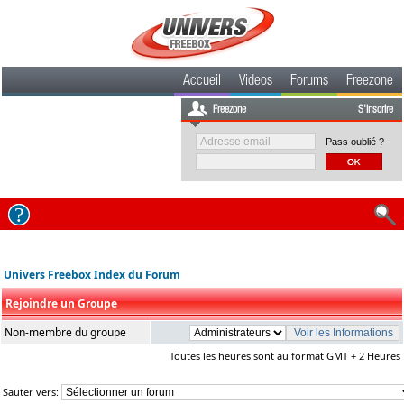
Accueil
Videos
Forums
Freezone
Freezone
S'inscrire
Pass oublié ?
Univers Freebox Index du Forum
Rejoindre un Groupe
Non-membre du groupe
Toutes les heures sont au format GMT + 2 Heures
Sauter vers: