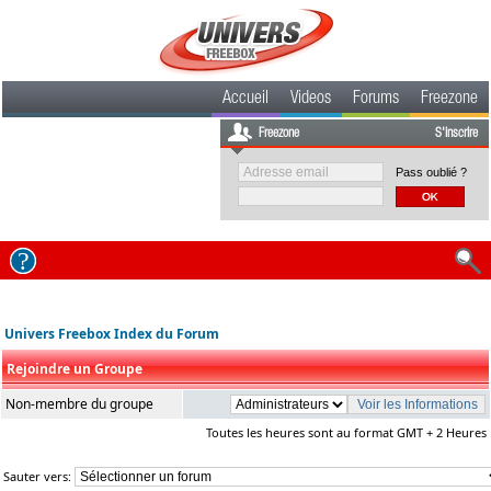
Accueil
Videos
Forums
Freezone
Freezone
S'inscrire
Pass oublié ?
Univers Freebox Index du Forum
Rejoindre un Groupe
Non-membre du groupe
Toutes les heures sont au format GMT + 2 Heures
Sauter vers: