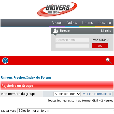
Accueil
Videos
Forums
Freezone
Freezone
S'inscrire
Pass oublié ?
Univers Freebox Index du Forum
Rejoindre un Groupe
Non-membre du groupe
Toutes les heures sont au format GMT + 2 Heures
Sauter vers: