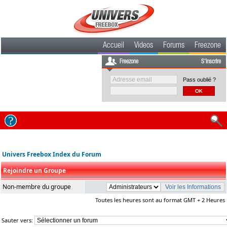
Accueil
Videos
Forums
Freezone
Freezone
S'inscrire
Pass oublié ?
Univers Freebox Index du Forum
Rejoindre un Groupe
Non-membre du groupe
Toutes les heures sont au format GMT + 2 Heures
Sauter vers: