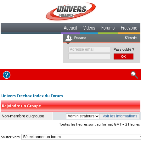
Accueil
Videos
Forums
Freezone
Freezone
S'inscrire
Pass oublié ?
Univers Freebox Index du Forum
Rejoindre un Groupe
Non-membre du groupe
Toutes les heures sont au format GMT + 2 Heures
Sauter vers: