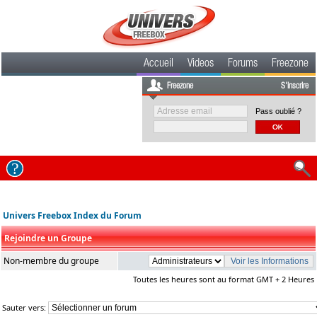
Accueil
Videos
Forums
Freezone
Freezone
S'inscrire
Pass oublié ?
Univers Freebox Index du Forum
Rejoindre un Groupe
Non-membre du groupe
Toutes les heures sont au format GMT + 2 Heures
Sauter vers: