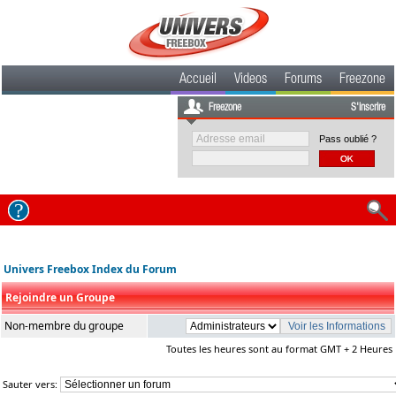
Accueil
Videos
Forums
Freezone
Freezone
S'inscrire
Pass oublié ?
Univers Freebox Index du Forum
Rejoindre un Groupe
Non-membre du groupe
Toutes les heures sont au format GMT + 2 Heures
Sauter vers: