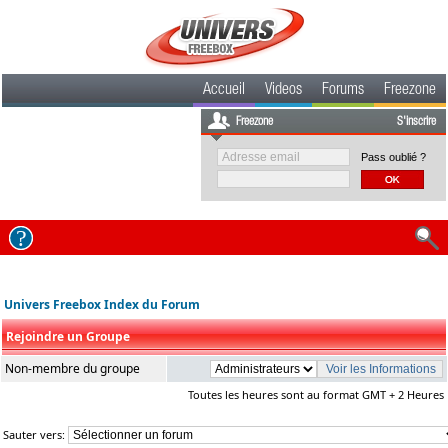
Accueil
Videos
Forums
Freezone
Freezone
S'inscrire
Pass oublié ?
Univers Freebox Index du Forum
Rejoindre un Groupe
Non-membre du groupe
Toutes les heures sont au format GMT + 2 Heures
Sauter vers: