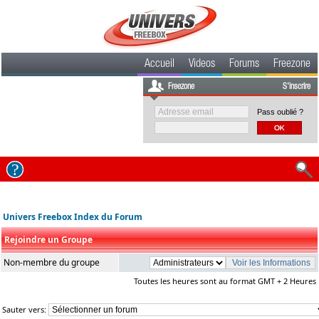
Accueil
Videos
Forums
Freezone
Freezone
S'inscrire
Pass oublié ?
Univers Freebox Index du Forum
Rejoindre un Groupe
Non-membre du groupe
Toutes les heures sont au format GMT + 2 Heures
Sauter vers: