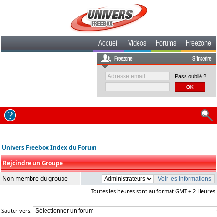
Accueil
Videos
Forums
Freezone
Freezone
S'inscrire
Pass oublié ?
Univers Freebox Index du Forum
Rejoindre un Groupe
Non-membre du groupe
Toutes les heures sont au format GMT + 2 Heures
Sauter vers: