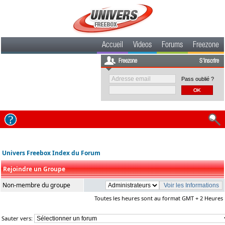
Accueil
Videos
Forums
Freezone
Freezone
S'inscrire
Pass oublié ?
Univers Freebox Index du Forum
Rejoindre un Groupe
Non-membre du groupe
Toutes les heures sont au format GMT + 2 Heures
Sauter vers: