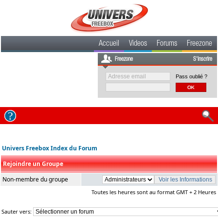
Accueil
Videos
Forums
Freezone
Freezone
S'inscrire
Pass oublié ?
Univers Freebox Index du Forum
Rejoindre un Groupe
Non-membre du groupe
Toutes les heures sont au format GMT + 2 Heures
Sauter vers: