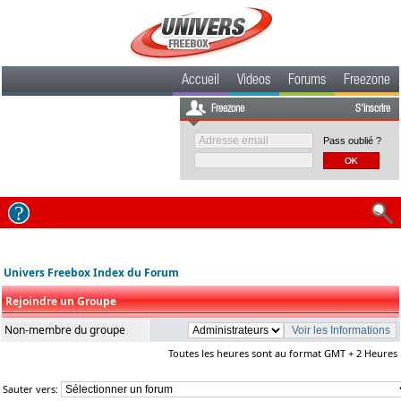
Accueil
Videos
Forums
Freezone
Freezone
S'inscrire
Pass oublié ?
Univers Freebox Index du Forum
Rejoindre un Groupe
Non-membre du groupe
Toutes les heures sont au format GMT + 2 Heures
Sauter vers: