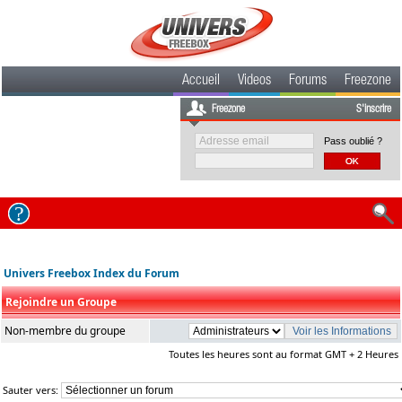
Accueil
Videos
Forums
Freezone
Freezone
S'inscrire
Pass oublié ?
Univers Freebox Index du Forum
Rejoindre un Groupe
Non-membre du groupe
Toutes les heures sont au format GMT + 2 Heures
Sauter vers: