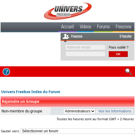
Accueil
Videos
Forums
Freezone
Freezone
S'inscrire
Pass oublié ?
Univers Freebox Index du Forum
Rejoindre un Groupe
Non-membre du groupe
Toutes les heures sont au format GMT + 2 Heures
Sauter vers: