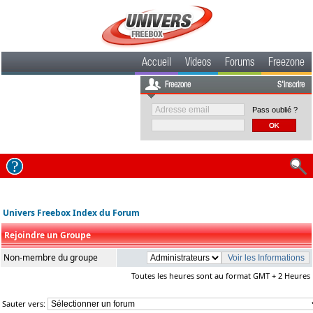
Accueil
Videos
Forums
Freezone
Freezone
S'inscrire
Pass oublié ?
Univers Freebox Index du Forum
Rejoindre un Groupe
Non-membre du groupe
Toutes les heures sont au format GMT + 2 Heures
Sauter vers: