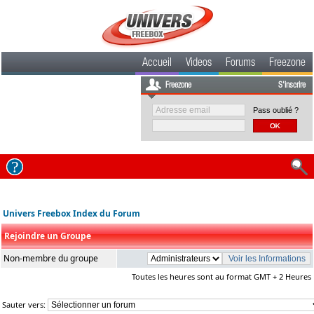
Accueil
Videos
Forums
Freezone
Freezone
S'inscrire
Pass oublié ?
Univers Freebox Index du Forum
Rejoindre un Groupe
Non-membre du groupe
Toutes les heures sont au format GMT + 2 Heures
Sauter vers: