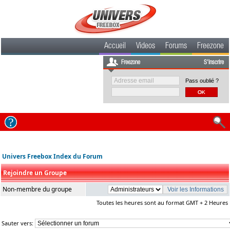
Accueil
Videos
Forums
Freezone
Freezone
S'inscrire
Pass oublié ?
Univers Freebox Index du Forum
Rejoindre un Groupe
Non-membre du groupe
Toutes les heures sont au format GMT + 2 Heures
Sauter vers: