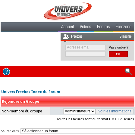
Accueil
Videos
Forums
Freezone
Freezone
S'inscrire
Pass oublié ?
Univers Freebox Index du Forum
Rejoindre un Groupe
Non-membre du groupe
Toutes les heures sont au format GMT + 2 Heures
Sauter vers: