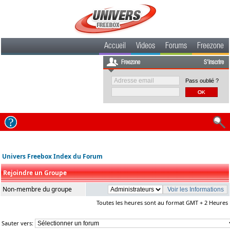
Accueil
Videos
Forums
Freezone
Freezone
S'inscrire
Pass oublié ?
Univers Freebox Index du Forum
Rejoindre un Groupe
Non-membre du groupe
Toutes les heures sont au format GMT + 2 Heures
Sauter vers: