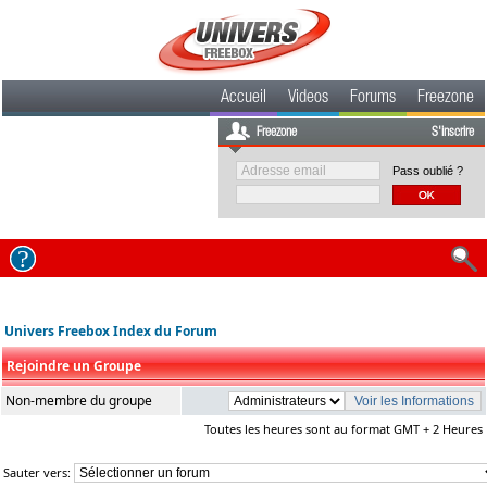
Accueil
Videos
Forums
Freezone
Freezone
S'inscrire
Pass oublié ?
Univers Freebox Index du Forum
Rejoindre un Groupe
Non-membre du groupe
Toutes les heures sont au format GMT + 2 Heures
Sauter vers: